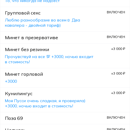
То, что никогда не надоест
Групповой секс
ВКЛЮЧЕН
Люблю разнообразие во всем☺️ Два
кавалера - двойной тариф)
Минет в презервативе
ВКЛЮЧЕН
Минет без резинки
+3 000 ₽
Прочувствуй на все 💯 +3000, ночью входит
в стоимость!
Минет горловой
+3 000 ₽
+3000
Кунилингус
+3 000 ₽
Моя Пусси очень сладкая, я проверяла)
+3000, ночью входит в стоимость!
Поза 69
ВКЛЮЧЕН
Целуюсь
ВКЛЮЧЕН