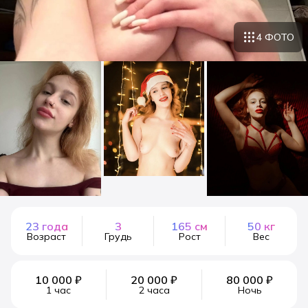
4 ФОТО
23 года
3
165 см
50 кг
Возраст
Грудь
Рост
Вес
10 000 ₽
20 000 ₽
80 000 ₽
1 час
2 часа
Ночь