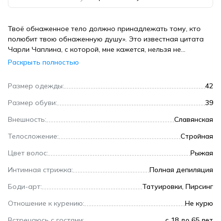
Твоё обнаженное тело должно принадлежать тому, кто
полюбит твою обнаженную душу». Это известная цитата
Чарли Чаплина, с которой, мне кажется, нельзя не
согласиться. Секс - это не просто примитивное проявление
Раскрыть полностью
основного инстинкта, это магический невербальный
диалог, настоящее единение двух начал.
Размер одежды:
42
Забываясь, отдаваться партнеру целиком, наполнять его
Размер обуви:
39
своей энергией, чтобы потом вместе замкнуться пылающим
Внешность:
Славянская
кругом нескончаемой страсти. И здесь уже не важно,
нежно или грубо, быстро или медленно - сама суть
Телосложение:
Стройная
процесса завораживает меня и заставляет делиться этим
чувством с партнёром.
Цвет волос:
Рыжая
Интимная стрижка:
Полная депиляция
Ключицы, руки, пресс - это все про телесность, которая
здесь вторична. Интеллект и все то, что как будто бы выше
Боди-арт:
Татуировки, Пирсинг
телесности - это и возбуждает меня по-настоящему,
Отношение к курению:
Не курю
поэтому, перед встречей предпочту сначала немного
пообщаться с тобой. Будет приятно, если ты
Встречаюсь с гостями:
c 18 до 65 лет