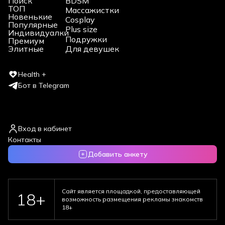
Поиск
BDSM
ТОП
Массажистки
Новенькие
Cosplay
Популярные
Plus size
Индивидуалки
Подружки
Премиум
Для девушек
Элитные
Health +
Бот в Telegram
Вход в кабинет
Контакты
Добавить анкету
Сайт является площадкой, предоставляющей
18+
возможность размещения рекламы знакомств
18+